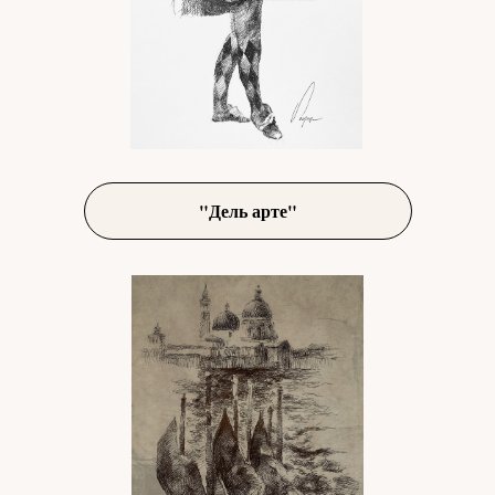
"Дель арте"