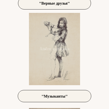
"Верные друзья"
"Музыканты"