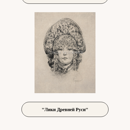
"Лики Древней Руси"